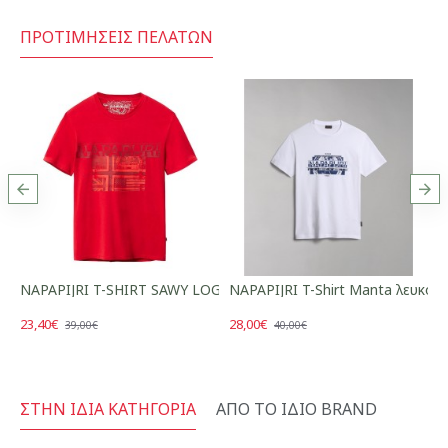
ΠΡΟΤΙΜΉΣΕΙΣ ΠΕΛΑΤΏΝ
Ο
NAPAPIJRI T-SHIRT SAWY LOGO ΚΟΚΚΙΝΟ
NAPAPIJRI T-Shirt Manta λευκό
N
23,40€
28,00€
2
39,00€
40,00€
ΣΤΗΝ ΊΔΙΑ ΚΑΤΗΓΟΡΊΑ
ΑΠΌ ΤΟ ΊΔΙΟ BRAND