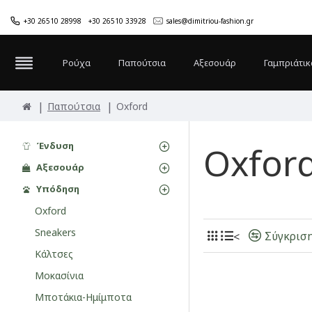
+30 26510 28998
+30 26510 33928
sales@dimitriou-fashion.gr
Ρούχα
Παπούτσια
Αξεσουάρ
Γαμπριάτικ
Παπούτσια
Oxford
Ένδυση
Oxfor
Αξεσουάρ
Υπόδηση
Oxford
Sneakers
Σύγκρισ
<
Κάλτσες
Μοκασίνια
Μποτάκια-Ημίμποτα