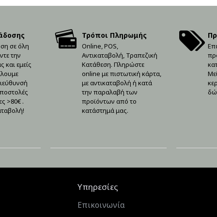
άδοσης
Τρόποι Πληρωμής
Πρ
ση σε όλη
Online, POS,
Επ
ντε την
Αντικαταβολή, Τραπεζική
πρ
 και εμείς
Κατάθεση. Πληρώστε
κα
ίλουμε
online με πιστωτική κάρτα,
Με
διεύθυνσή
με αντικαταβολή ή κατά
κε
αποστολές
την παραλαβή των
δώ
ς >80€ .
προϊόντων από το
αταβολή!
κατάστημά μας.
Υπηρεσίες
Επικοινωνία