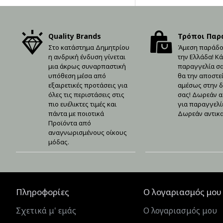
Quality Brands
Τρόποι Παρ
Στο κατάστημα Δημητρίου
Άμεση παράδο
η ανδρική ένδυση γίνεται
την Ελλάδα! Κά
μια άκρως συναρπαστική
παραγγελία σας
υπόθεση μέσα από
θα την αποστε
εξαιρετικές προτάσεις για
αμέσως στην 
όλες τις περιστάσεις στις
σας! Δωρεάν 
πιο ευέλικτες τιμές και
για παραγγελίε
πάντα με ποιοτικά
Δωρεάν αντικ
Προϊόντα από
αναγνωρισμένους οίκους
μόδας.
Πληροφορίες
Ο λογαριασμός μου
Σχετικά μ' εμάς
Ο λογαριασμός μου