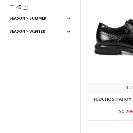
45
7
46
1
SEASON > SUMMER
SEASON > WINTER
FL
FLUCHOS ΠΑΠΟΥΤ
90,30