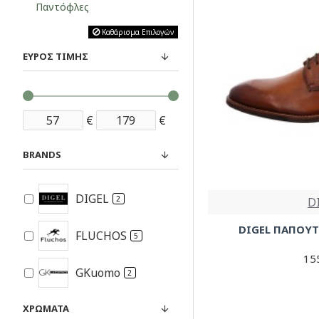
Παντόφλες
Καθάρισμα Επιλογών
ΕΎΡΟΣ ΤΙΜΉΣ
€
€
BRANDS
DIGEL
2
D
DIGEL ΠΑΠΟΥΤ
FLUCHOS
5
15
GKuomo
2
ΧΡΏΜΑΤΑ