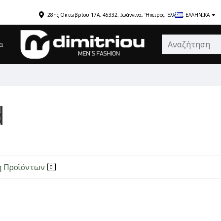
28ης Οκτωβρίου 17Α, 45332, Ιωάννινα, Ήπειρος, Ελλάδα
ΕΛΛΗΝΙΚΆ
α
d
η Προϊόντων
0