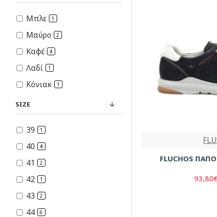
Μπλε
1
Μαύρο
2
Καφέ
4
Λαδί
1
Κόνιακ
1
SIZE
39
1
FL
40
4
FLUCHOS ΠΑΠΟ
41
2
93,80
42
1
43
2
44
6