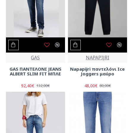
GAS
NAPAPIJRI
GAS ΠΑΝΤΕΛΟΝΙ JEANS
Napapijri παντελόνι Ice
ALBERT SLIM FIT ΜΠΛΕ
Joggers μαύρο
92,40€
48,00€
132,00€
80,00€