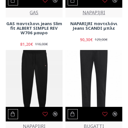
GAS
NAPAPIJRI
GAS παντελονι jeans Slim
NAPARIJRI παντελόνι
fit ALBERT SIMPLE REV
Jeans SCANDI μπλε
W706 μαυρο
90,30€
129,00€
81,20€
116,00€
NAPAPIJRI
BUGATTI