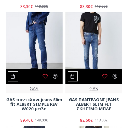
83,30€
83,30€
119,00€
119,00€
GAS
GAS
GAS παντελονι jeans Slim
GAS ΠΑΝΤΕΛΟΝΙ JEANS
fit ALBERT SIMPLE REV
ALBERT SLIM FIT
W020 μπλε
ΣΚΗΣΙΜΟ ΜΠΛΕ
89,40€
82,60€
149,00€
118,00€