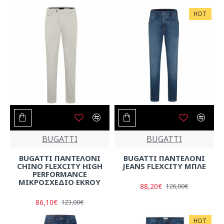
παντελόνια που συνδυάζουν στυλ και άνεση για
HOT
κάθε περίσταση. Είτε για επαγγελματική εμφάνιση,
είτε για πιο χαλαρές, καθημερινές περιστάσεις, η
ποικιλία μας καλύπτει κάθε ανάγκη με επιλεγμένα
υλικά που εξασφαλίζουν μακροχρόνια
ανθεκτικότητα.
BUGATTI
BUGATTI
BUGATTI ΠΑΝΤΕΛΟΝΙ
BUGATTI ΠΑΝΤΕΛΟΝΙ
CHINO FLEXCITY HIGH
JEANS FLEXCITY ΜΠΛΕ
PERFORMANCE
ΜΙΚΡΟΣΧΕΔΙΟ EKROY
88,20€
126,00€
86,10€
123,00€
HOT