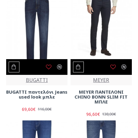
BUGATTI
MEYER
BUGATTI παντελόνι Jeans
MEYER ΠΑΝΤΕΛΟΝΙ
used look μπλε
CHINO BONN SLIM FIT
ΜΠΛΕ
69,60€
116,00€
96,60€
138,00€